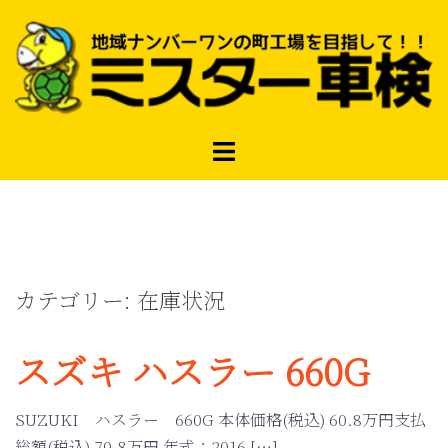
コ
ン
テ
ン
ツ
へ
ス
キ
ッ
プ
カテゴリー:
在庫状況
スズキ ハスラー 660G
SUZUKI ハスラー 660G 本体価格(税込) 60.8万円支払
総額(税込) 70.8万円 年式：2016 […]